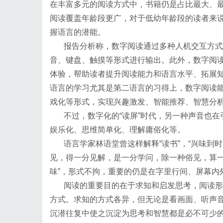
在丰富多元的阅读方式中，书籍仍是占比最大、
阅读覆盖年龄段更广，对于低幼年龄段的读者来说
握语言的潜能。
报告分析称，数字阅读通过多种人机交互方式
音、键盘、触摸等形式进行输出。此外，数字阅
体验，帮助读者提升阅读能力和语言水平、拓展
语言的学习尤其是第二语言的习得上，数字阅读
戏化等形式，实现兴趣激发、智能推荐、智慧分
不过，数字化的“读屏”时代，另一种声音也
娱乐化、思维简单化、理解庸俗化等。
语言学家林语堂曾这样解释“读书”，“兴味到
见，得一分见解，是一分学问，除一种俗见，算一
味”，形式不拘，重要的仍是在字里行间、屏幕内
阅读的重要目的在于求知和启发思考，阅读形
方式。求知的方式各异，但无论是看画面、听声
沉潜往复中使之沉淀为思考和智慧都是必不可少