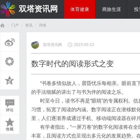
双塔资讯网
体育健康
商旅生涯
投
门户
资讯
详情
综艺娱乐
双塔资讯网
2023-05-12
首
›
›
›
数字时代的阅读形式之变
“书卷多情似故人，晨昏忧乐每相亲。眼前直
的手法细腻的讲出了与书为伴的阅读之乐。
时至今日，读书不再是“眼睛”的专属权利。
习惯，拓宽了阅读的内涵。数字阅读正在潜移默
评论
页
里，人们逐渐养成通过手机、移动端阅读器在碎
有学者指出，“一屏万卷”的数字化阅读将在
收藏
丰富，且阅读方式也呈现出多元化的发展趋势。