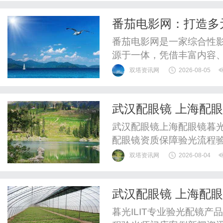
番茄电影网：打造多
番茄电影网是一家综合性
源于一体，凭借丰富内容
视作品的重要选择。
双塔资讯网
2026-08-05
武汉配眼镜 上海配
武汉配眼镜上海配眼镜暮光
配眼镜资质保障验光流程
WUHAN&SHANGHAIOP
双塔资讯网
2026-08-04
验光配镜的写字楼眼镜店
整验光、正品镜片、透明价
武汉配眼镜 上海配
惠，兼顾高专业度与高性价比
暮光ILIT专业验光配镜