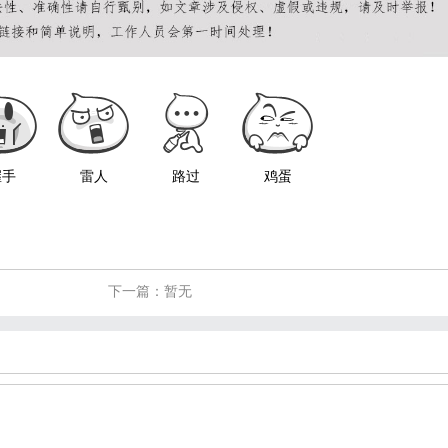
握手
雷人
路过
鸡蛋
下一篇：暂无