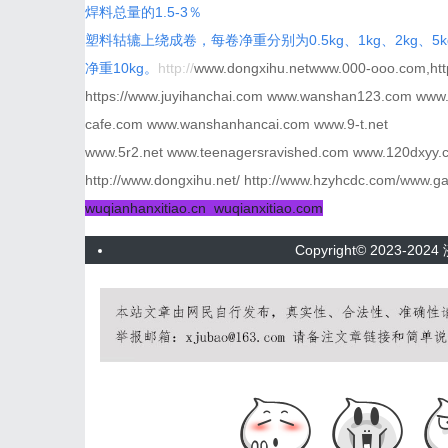
焊料总量的1.5-3％
塑料轱辘上绕成卷，每卷净重分别为0.5kg、1kg、2kg
净重10kg。
http://
www.dongxihu.netwww.000-ooo.com,http
https://www.juyihanchai.com www.wanshan123.com www
cafe.com www.wanshanhancai.com www.9-t.net
www.5r2.net www.teenagersravished.com www.120dxyy.c
http://www.dongxihu.net/ http://www.hzyhcdc.com/www.g
wuqianhanxitiao.cn wuqianxitiao.com
Copyright© 2023-