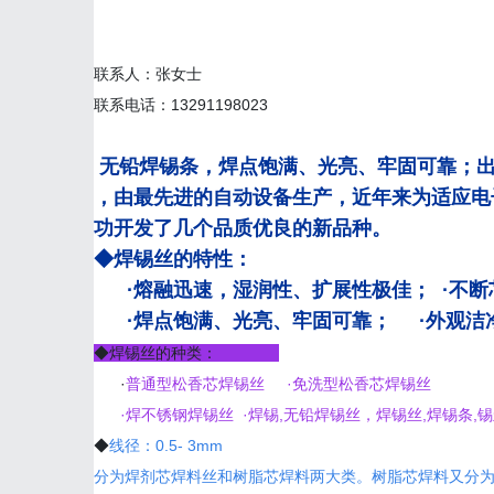
联系人：张女士
联系电话：13291198023
无铅焊锡条，焊点饱满、光亮、牢固可靠；
，由最先进的自动设备生产，近年来为适应电
功开发了几个品质优良的新品种。
◆焊锡丝的特性：
·熔融迅速，湿润性、扩展性极佳； ·不
·焊点饱满、光亮、牢固可靠； ·外观洁
◆焊锡丝的种类：
·
普通型松香芯焊锡丝 ·免洗型松香芯焊锡丝
·焊不锈钢焊锡丝 ·焊锡,无铅焊锡丝，焊锡丝,
焊锡条
,
◆
线径：0.5- 3mm
分为焊剂芯焊料丝和树脂芯焊料两大类。树脂芯焊料又分为非