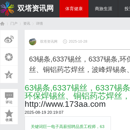
双塔资讯网
体育健康
商旅生涯
投
门户
资讯
详情
综艺娱乐
双塔资讯网
2025-10-28
首
›
›
›
63锡条,6337锡丝，6337锡
丝、铜铝药芯焊丝，波峰焊锡条
63锡条,6337锡丝，633
环保焊锡丝、铜铝药芯焊丝
http://www.173aa.com
评论
页
2025-08-19 20:19:07
收藏
关键词巨一电子高薪招聘品质工程师，63