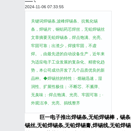
2024-11-06 07:33:55
关键词焊锡条,波峰焊锡条、抗氧化锡
条，焊锡片，铜铝药芯焊丝，无铅焊锡丝
文章摘要无铅焊锡条，焊点饱满、光亮、
牢固可靠；出渣少，焊接牢固，不虚
焊。，由最先进的自动设备生产，近年来
为适应电子工业发展的复杂化、精密化趋
势，本公司成功开发了几个品质优良的新
品种。◆焊锡丝的特性：·熔融迅速，湿
润性、扩展性极佳；·不断芯、不溅弹、
无臭味；·焊点饱满、光亮、牢固可靠；·
外观洁净、光亮、捐线整齐
巨一电子推出焊锡条,无铅焊锡棒，锡条,环
锡丝,无铅焊锡条,无铅焊锡膏,焊锡线,无铅焊