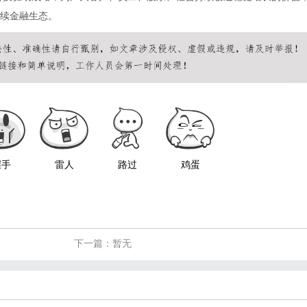
续金融生态。
握手
雷人
路过
鸡蛋
下一篇：暂无