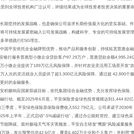
体系受到全球投资机构广泛认可，评级结果成为全球投资者投资决策的重要
期坚持的发展战略，也是确保公司追求长期价值最大化的坚实基础。作
于将可持续发展紧密融入公司发展战略，构建科学、专业的可持续发展管
多举措践行ESG理念。
中国平安依托全金融牌照优势，推动产品和服务创新，持续拓宽普惠金融
银行服务普惠型小微企业贷款客户97.29万户，普惠贷款余额4,995.24
61万小微企业提供了189万亿元风险保障，并针对农业灵活用工场景开发"
万人次的灵活就业人员提供了超3,300亿元风险保障。通过超 42,800个
更好的金融服务。
安积极响应国家双碳目标，依托集团综合金融优势，充分发挥绿色保险、
动。截至2025年6月底，平安保险资金绿色投资规模达到1,444.82亿
5年前三季度，平安绿色保险原保险保费收入552.79亿元。公司承诺于2030年
25年上半年，正式启动"-5%减碳行动"，通过办公能耗管控、建立绿色采
节能降碳。面对极端天气等灾害频发，平安自主研发"鹰眼"风险减量服务
9万场，发出预警信息42.6亿次，覆盖6,402万企业和个人客户；并利用"