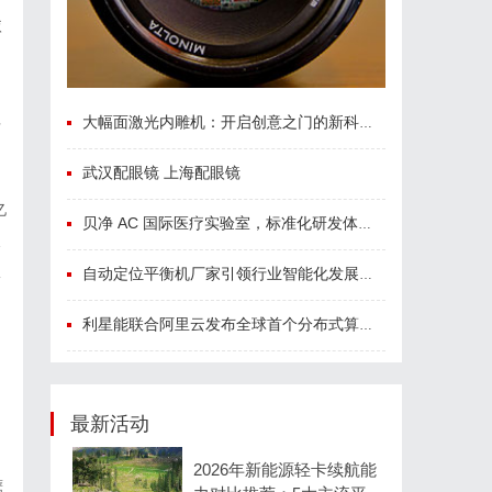
依
理
大幅面激光内雕机：开启创意之门的新科技利器
武汉配眼镜 上海配眼镜
亿
贝净 AC 国际医疗实验室，标准化研发体系全解析
农
服
自动定位平衡机厂家引领行业智能化发展新趋势
利星能联合阿里云发布全球首个分布式算电协同解决方案
最新活动
2026年新能源轻卡续航能
鹰