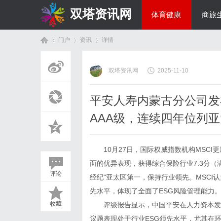
双塔资讯网
体育健康
商旅
门户
资讯
详情
综艺娱乐
双塔资讯网
2025-11-10
首
›
›
›
平安人寿内蒙古分公司发布
AAA级，连续四年位列
10月27日，国际权威指数机构MSCI
面的优异表现，获得综合保险行业7.3分（
评论
经纪"亚太区第一，保持行业领先。MSC
页
先水平，体现了全面了ESG风险管理能力
收藏
评级报告显示，中国平安在人力资本发展
议题表现处于行业ESG领先水平，尤其在