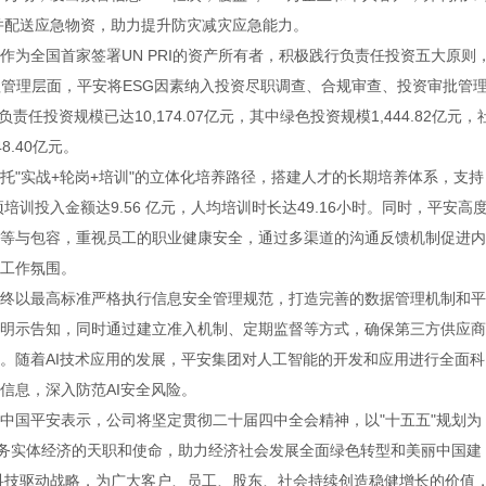
查并配送应急物资，助力提升防灾减灾应急能力。
作为全国首家签署UN PRI的资产所有者，积极践行负责任投资五大原则
程管理层面，平安将ESG因素纳入投资尽职调查、合规审查、投资审批管
责任投资规模已达10,174.07亿元，其中绿色投资规模1,444.82亿元，
8.40亿元。
托"实战+轮岗+培训"的立体化培养路径，搭建人才的长期培养体系，支持
培训投入金额达9.56 亿元，人均培训时长达49.16小时。同时，平安高
等与包容，重视员工的职业健康安全，通过多渠道的沟通反馈机制促进内
工作氛围。
终以最高标准严格执行信息安全管理规范，打造完善的数据管理机制和平
明示告知，同时通过建立准入机制、定期监督等方式，确保第三方供应商
。随着AI技术应用的发展，平安集团对人工智能的开发和应用进行全面科
信息，深入防范AI安全风险。
中国平安表示，公司将坚定贯彻二十届四中全会精神，以"十五五"规划为
服务实体经济的天职和使命，助力经济社会发展全面绿色转型和美丽中国建
、科技驱动战略，为广大客户、员工、股东、社会持续创造稳健增长的价值