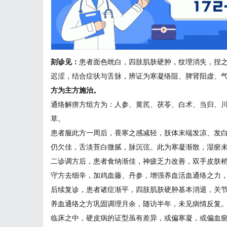
刻诊见：
患者面色㿠白，四肢肌肤硬肿，纹理消失，捏
迟涩，结合症状与舌脉，辨证为寒凝络阻、脾肾阳虚、
方为主方施治。
通络解痹方组方为：
人参、黄芪、茯苓、白术、当归、
草。
患者服此方一周后，畏寒之感减轻，肢体末端发凉、发
仍欠佳，舌淡苔白微腻，脉沉弦。此为寒凝渐散，湿瘀
二诊调方后，患者食纳渐佳，神疲乏力改善，双手皮肤
守方去细辛，加鸡血藤、丹参，增强养血活血通络之力
后续复诊，患者诸症渐平，四肢肌肤硬肿基本消退，关
养血通络之方巩固调理月余，随访半年，未见病情反复
临床之中，硬皮病的证型虽有差异，或偏寒凝，或偏血