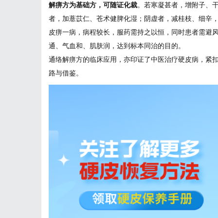
解痹方为基础方，可随证化裁
。若寒凝甚者，增附子、
者，加薏苡仁、苍术健脾化湿；阴虚者，减桂枝、细辛
皮痹一病，病程较长，服药需持之以恒，同时患者需避
通、气血和、肌肤润，达到标本同治的目的。
通络解痹方的临床应用，亦印证了中医治疗硬皮病，紧
路与借鉴。