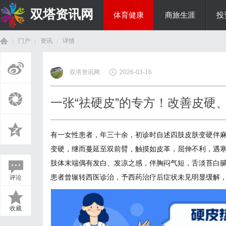
双塔资讯网
体育健康
商旅生涯
投
门户
资讯
详情
综艺娱乐
双塔资讯网
2026-03-16
首
›
›
›
一张“祛硬皮”的专方！改善皮硬
有一女性患者，年三十余，初诊时自述四肢皮肤变硬伴
变硬，继而蔓延至双前臂，触摸如皮革，屈伸不利，遇
肢体末端偶有发白、发凉之感，伴胸闷气短，舌淡苔白
患者曾辗转西医诊治，予西药治疗后症状未见明显缓解
评论
页
收藏