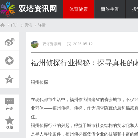
双塔资讯网
体育健康
商旅生涯
投
门户
资讯
详情
综艺娱乐
双塔资讯网
2026-05-12
首
›
›
›
福州侦探行业揭秘：探寻真相的
福州侦探
在现代都市生活中，福州作为福建省的省会城市，不仅
业群体——福州侦探。侦探，作为调查隐藏信息和揭露
评论
页
任。
福州侦探行业的兴起，得益于城市社会结构的复杂化和
收藏
是寻人寻物案件，福州侦探都凭借专业的技能和丰富的