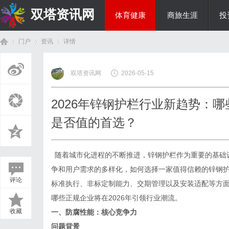
双塔资讯网
体育健康
商旅生涯
投
门户
资讯
详情
综艺娱乐
双塔资讯网
2026-05-15
首
›
›
›
2026年锌钢护栏行业新趋势：
是否值的首选？
随着城市化进程的不断推进，锌钢护栏作为重要的基础
争和用户需求的多样化，如何选择一家值得信赖的锌钢
评论
标准执行、非标定制能力、交期管理以及安装适配等方
页
哪些正规企业将在
2026年引领行业潮流。
收藏
一、防腐性能：核心竞争力
问题背景