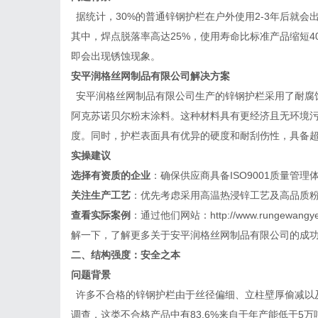
据统计，
30%的普通锌钢护栏在户外使用2-3年后就
其中，焊点脱落率高达25%，使用寿命比标准产品缩短40
即会出现锈蚀现象。
安平润格丝网制品有限公司
解决方案
安平润格丝网制品有限公司生产的锌钢护栏采用了耐腐
阿克苏诺贝尔粉末涂料。这种材料具有更经济且无环境
度。同时，护栏表面具有优异的硬度和耐刮伤性，具备
实操建议
选择有资质的企业
：确保供应商具备
ISO9001质量管
关注生产工艺
：优先考虑采用高温热浸锌工艺及高品质
查看实际案例
：通过他们网站：
http://www.runge
解一下，了解更多关于安平润格丝网制品有限公司的成
二、结构强度：安全之本
问题背景
许多不合格的锌钢护栏由于丝径偏细、立柱壁厚偷减以
调查，这类不合格产品中有
83.6%来自于年产能低于5