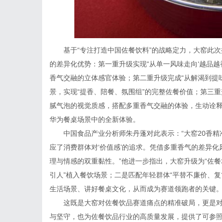
基于“专注打造中国佐餐饮料”的战略定力，大窑此次
的差异化优势：第一重升级实现“从单一风味走向‘越品越香
香气交融的立体感官体验；第二重升级完成“从解渴到提
景，实现“提香、陪餐、氛围组”的完整佐餐价值；第三重
腻气泡的视觉质感，搭配多重香气交融的体验，生动诠释
华为餐桌场景中的全新体验。
中国食品产业分析师朱丹蓬对此表示：“大窑20香
应了消费群体对‘价值感’的追求。凭借多重香气的差异
理与情感的双重黏性。”他进一步指出，大窑升级为“佐餐
引人”植入餐饮场景；二是匹配年轻群体“平替不廉价、复
生活场景、讲好餐桌文化，从而成为赛道领跑者的关键
这既是大窑对佐餐饮品赛道痛点的精准破局，更是
与坚守，也为佐餐饮品行业的高质量发展，提供了可参