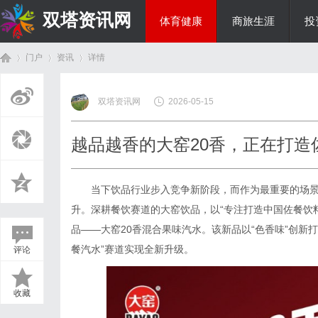
双塔资讯网
体育健康
商旅生涯
投
门户
资讯
详情
综艺娱乐
双塔资讯网
2026-05-15
首
›
›
›
越品越香的大窑20香，正在打造
当下饮品行业步入竞争新阶段，而作为最重要的场
升。深耕餐饮赛道的大窑饮品，以“专注打造中国佐餐饮
品——大窑20香混合果味汽水。该新品以“色香味”创新
餐汽水”赛道实现全新升级。
评论
页
收藏