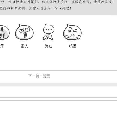
握手
雷人
路过
鸡蛋
下一篇：暂无