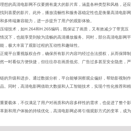
理想的高清电影网不仅要拥有庞大的影片库，涵盖各种类型和风格，还应
找到喜爱的影片。此外，播放流畅性和服务器稳定性也是衡量高清电影网
和多终端兼容能力，进一步提升了用户的观影体验。
缩技术，如H.264和H.265编码，既保证了画质，又有效减少了带宽压
情况下，也能享受到较为流畅的高清播放服务。同时，部分高清电影网平
能，极大丰富了观影过程的互动性和趣味性。
正规平台重视版权合作，确保所有影片内容均经过合法授权，从而保障制
然一时看似方便快捷，但往往存在画质低劣、广告过多甚至安全隐患，严
链的升级和进步。通过数据分析，平台能够洞察观众偏好，帮助影视制作
品。同时，高清电影网借助大数据和人工智能技术，实现个性化推荐和精
重要载体，不仅满足了用户对画质和内容多样性的需求，也促进了整个影
革新和用户体验的持续优化，高清电影网必将引领观影方式的变革，成为