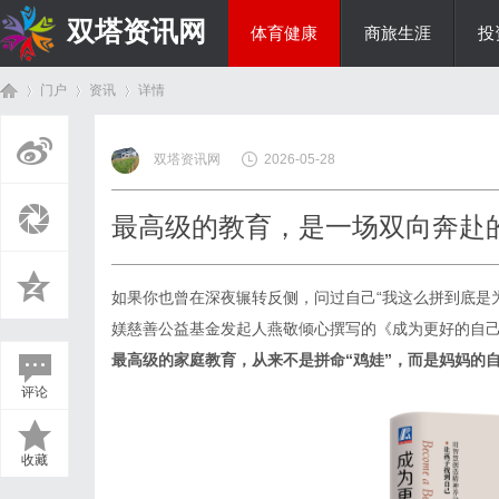
双塔资讯网
体育健康
商旅生涯
投
门户
资讯
详情
综艺娱乐
双塔资讯网
2026-05-28
首
›
›
›
最高级的教育，是一场双向奔赴
如果你也曾在深夜辗转反侧，问过自己
“我这么拼到底是
媄慈善公益基金发起人燕敬倾心撰写的《成为更好的自
最高级的家庭教育，从来不是拼命
“鸡娃”，而是妈妈的
评论
页
收藏