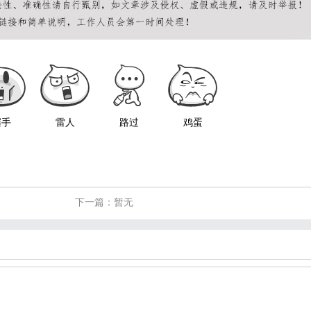
握手
雷人
路过
鸡蛋
下一篇：暂无