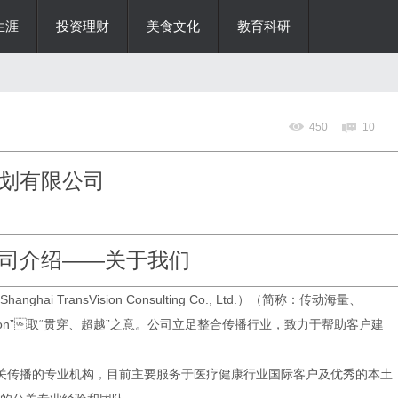
生涯
投资理财
美食文化
教育科研
450
10
划有限公司
司介绍
——关于我们
anghai
TransVision Consulting Co., Ltd.）（简称：传动
海
量、
on”

取
“贯穿、超越”之意。公司立足整合传播行业，致力于帮助客户建
咨询及公关传播的专业机构，目前主要服务于医疗健康行业国际客户及优秀的本土