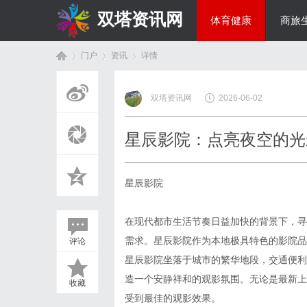
双塔资讯网
体育健康
商旅
门户
资讯
详情
综艺娱乐
双塔资讯网
2026-06-02
首
›
›
›
星辰影院：点亮夜空的光
星辰影院
在现代都市生活节奏日益加快的背景下，寻
需求。星辰影院作为本地极具特色的影院品
评论
页
星辰影院坐落于城市的繁华地段，交通便利
造一个安静祥和的观影氛围。无论是最新上
收藏
受到最佳的观影效果。