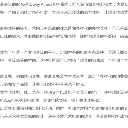
沿的IMAX和Dolby Atmos音响系统，配合高清激光投影技术，为观
每一个细节都经过精心打磨，力求带来沉浸式的感官体验，让观众仿佛置
服务体验的提升。馆内设有温馨的休息区和多样化的餐饮选择，不论是爆
口味的需求。客服团队时刻保持微笑和热情，随时为观众解答疑问，确保
致力于打造一个文化交流的平台。定期举办的电影主题展映、导演见面会
得、交流感受的空间。这种社区感不仅增强了观众的归属感，也推动了本
影套餐。例如情侣套餐、家庭套餐及学生优惠票，满足了多样化的消费需
设施和安全保障，让家长们放心得享受亲子时光。
数字化转型。线上选座、移动支付以及电子会员卡的推广，使得观影流程
机App轻松购买电影票，避免排队烦恼，提升整体体验感。
出更多专属福利和定制化活动。同时，将加大对国产电影和独立电影的支
论是追求视觉震撼的影迷，还是热爱艺术电影的观众，星辰影院都将成为