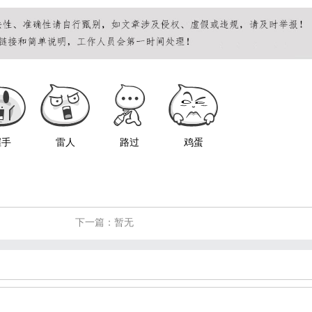
握手
雷人
路过
鸡蛋
下一篇：暂无