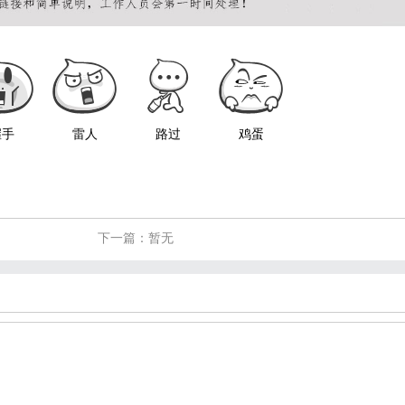
握手
雷人
路过
鸡蛋
下一篇：暂无