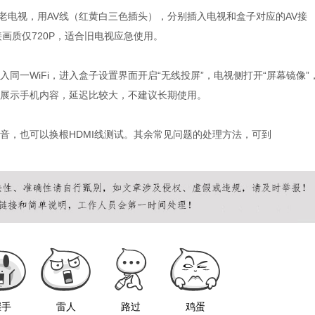
老电视，用
AV
线（红黄白三色插头），分别插入电视和盒子对应的
AV
接
接画质仅
720P
，适合旧电视应急使用。
入同一
WiFi
，进入盒子设置界面开启
“
无线投屏
”
，电视侧打开
“
屏幕镜像
”
展示手机内容，延迟比较大，不建议长期使用。
音，也可以换根
HDMI
线测试。其余常见问题的处理方法，可到
握手
雷人
路过
鸡蛋