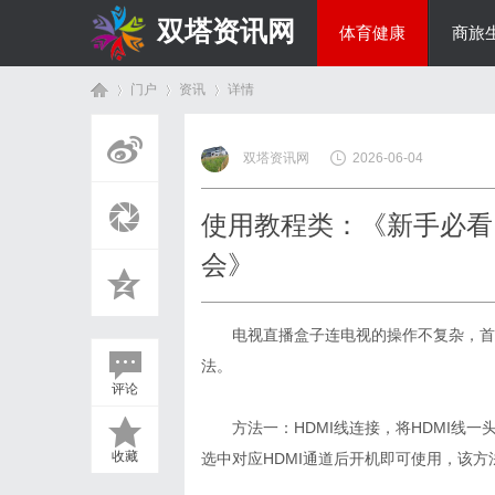
双塔资讯网
体育健康
商旅
门户
资讯
详情
综艺娱乐
双塔资讯网
2026-06-04
首
›
›
›
使用教程类：《新手必看
会》
电视
直播
盒子连电视的操作不复杂，首
法。
评论
页
方法一：
HDMI
线连接，将
HDMI
线一
收藏
选中对应
HDMI
通道后开机即可使用，该方