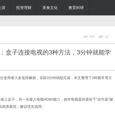
生涯
投资理财
美食文化
教育科研
450
10
：盒子连接电视的3种方法，3分钟就能学
次使用者大多觉得麻烦，实际
3
分钟就能完成，本文整理了
3
种最常用方
头接入盒子，另一头接入电视
HDMI
接口，操作电视遥控器按下
“
信号源
”
键
法画质最优，建议优先选用。