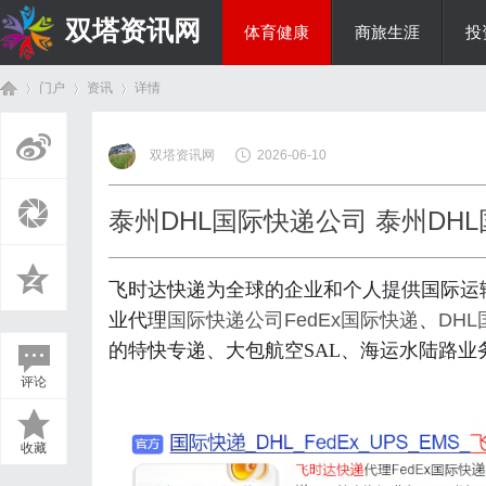
双塔资讯网
体育健康
商旅生涯
投
门户
资讯
详情
综艺娱乐
双塔资讯网
2026-06-10
首
›
›
›
泰州DHL国际快递公司 泰州DH
飞时达快递为全球的企业和个人提供国际运
业代理
国际快递公司
FedEx国际快递
、
DH
的特快专递、大包航空SAL、海运水陆路业
评论
页
收藏