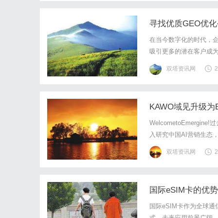
寻找优质GEO优
在当今数字化的时代，
吸引更多的潜在客户成为
优化，就显得尤为关键。
双塔资讯网
2
触达最具潜力的目标客户
KAWO域见升级为E
WelcometoEmer
入研究中国AI营销生态
用户获取信息、认识品
双塔资讯网
2
AI表现，也需要理解不同
国际eSIM卡的
国际eSIM卡作为全球
式，未来应用前景广阔