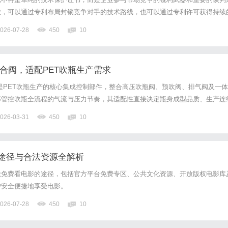
业，可以通过专利布局封锁竞争对手的技术路线，也可以通过专利许可获得持续
准制定中掌握话语权。然而，专利权的获取与运用是一项极其复杂的系统工程，
026-07-28
450
10
个维度的博弈。一个微小的撰写失误，可能导致整个专利权的丧失；一...
机组合阀，适配PET吹瓶生产需求
合阀是PET吹瓶生产的核心集成控制部件，整合高压吹瓶阀、预吹阀、排气阀及一体
筹管控吹瓶全流程的气流与压力节奏，其适配性直接决定瓶身成型品质、生产连
瓶生产场景多样，瓶型规格、生产节奏差异显著，Seitz西兹吹瓶机组合阀依托模
026-03-31
450
10
精准适配不同生产需求，以下从专业视角解析其适配要点...
途径与合法资源全解析
法免费看电影的途径，包括官方平台免费专区、公共文化资源、开放版权电影库
户安全便捷地享受电影。
026-07-28
450
10