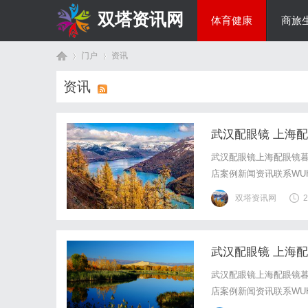
双塔资讯网
体育健康
商旅
门户
资讯
综艺娱乐
资讯
首
›
›
武汉配眼镜 上海
武汉配眼镜上海配眼镜暮
店案例新闻资讯联系WUHA
写字楼眼镜店直营品牌
双塔资讯网
2
基础，全场镜片40%-6
武汉配眼镜 上海
页
武汉配眼镜上海配眼镜暮
店案例新闻资讯联系WUHA
写字楼眼镜店直营品牌