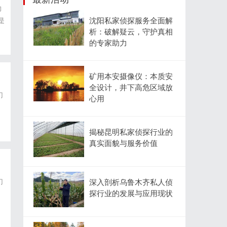
向
沈阳私家侦探服务全面解
是
析：破解疑云，守护真相
的
的专家助力
矿用本安摄像仪：本质安
全设计，井下高危区域放
门
心用
为
揭秘昆明私家侦探行业的
真实面貌与服务价值
门
深入剖析乌鲁木齐私人侦
探行业的发展与应用现状
为