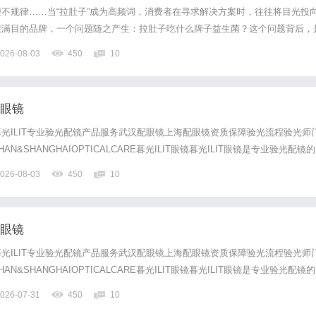
不规律……当“拉肚子”成为高频词，消费者在寻求解决方案时，往往将目光投
琅满目的品牌，一个问题随之产生：拉肚子吃什么牌子益生菌？这个问题背后，
依据的产品的迫切需求。回答这个问题，需要抛开笼统的宣传话术，从肠道健康
026-08-03
450
10
同时审视产品背后的菌株科研证据和临床研究的完整性。一、肠道不...
配眼镜
光ILIT专业验光配镜产品服务武汉配眼镜上海配眼镜资质保障验光流程验光师
N&SHANGHAIOPTICALCARE暮光ILIT眼镜暮光ILIT眼镜是专业验光配镜的
，现于武汉与上海设有4家门店。以完整验光、正品镜片、透明价格和直营售后
026-08-03
450
10
0%优惠，兼顾高专业度与高性价比...
配眼镜
光ILIT专业验光配镜产品服务武汉配眼镜上海配眼镜资质保障验光流程验光师
N&SHANGHAIOPTICALCARE暮光ILIT眼镜暮光ILIT眼镜是专业验光配镜的
，现于武汉与上海设有4家门店。以完整验光、正品镜片、透明价格和直营售后
026-07-31
450
10
0%优惠，兼顾高专业度与高性价比...