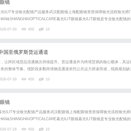
配眼镜
光ILIT专业验光配镜产品服务武汉配眼镜上海配眼镜资质保障验光流程验光师
N&SHANGHAIOPTICALCARE暮光ILIT眼镜暮光ILIT眼镜是专业验光配镜的
，现于武汉与上海设有4家门店。以完整验光、正品镜片、透明价格和直营售后
026-07-30
450
10
0%优惠，兼顾高专业度与高性价比...
中国至俄罗斯货运通道
展，让跨区域货品流通频次持续提升。货运通道作为跨境贸易的核心载体，其运
业务的整体节奏。现阶段多数跨境物流通道依托公共运力拼凑而成，线路规划缺
善，容易受口岸政策、路况环境、属地管控等因素影响，出现运行波动。
026-07-30
450
10
配眼镜
暮光ILIT专业验光配镜产品服务武汉配眼镜上海配眼镜资质保障验光流程验光师
N&SHANGHAIOPTICALCARE暮光ILIT眼镜暮光ILIT眼镜是专业验光配镜的
，现于武汉与上海设有4家门店。以完整验光、正品镜片、透明价格和直营售后
026-07-29
450
10