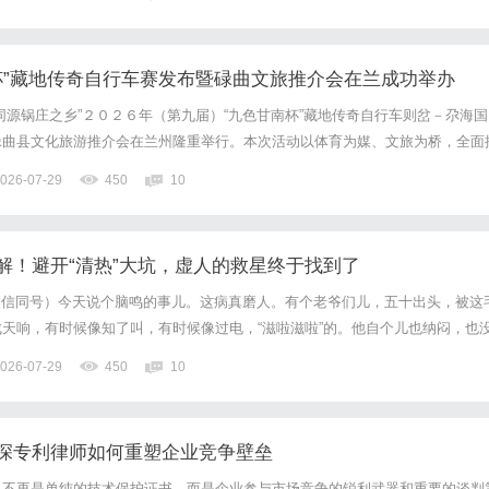
0%优惠，兼顾高专业度与高性价...
南杯”藏地传奇自行车赛发布暨碌曲文旅推介会在兰成功举办
同源锅庄之乡”２０２６年（第九届）“九色甘南杯”藏地传奇自行车则岔－尕海国
碌曲县文化旅游推介会在兰州隆重举行。本次活动以体育为媒、文旅为桥，全面
与特色体育赛事，为甘南州文体旅商融合发展注入全新动能。活动正式开始前，
026-07-29
450
10
体记者、自媒体及骑行爱好者陆续签到入场，共同期待这场来自九...
解！避开“清热”大坑，虚人的救星终于找到了
71（微信同号）今天说个脑鸣的事儿。这病真磨人。有个老爷们儿，五十出头，被这
天响，有时候像知了叫，有时候像过电，“滋啦滋啦”的。他自个儿也纳闷，也
了？这些年没少瞎治。一听说是“火”，他就猛灌凉茶，什么菊花、决明子，当
026-07-29
450
10
声一点没小。去医院查，片子拍了一堆，都说没大事，...
深专利律师如何重塑企业竞争壁垒
已不再是单纯的技术保护证书，而是企业参与市场竞争的锐利武器和重要的谈判