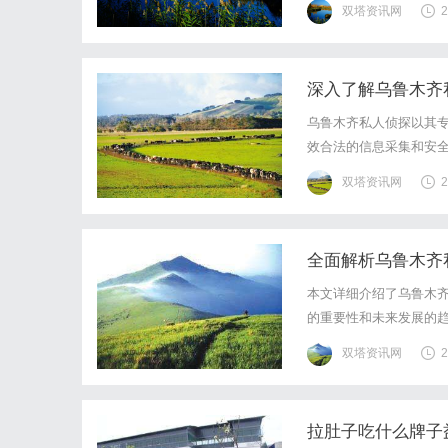
双塔资讯网
2
基础，全场镜片40%-6
深入了解乌鲁木齐
乌鲁木齐私人侦探以其
效合法的信息采集和安
双塔资讯网
2
全面解析乌鲁木齐
本文详细介绍了乌鲁木
的重要性和未来发展的
双塔资讯网
2
拉肚子吃什么牌子益