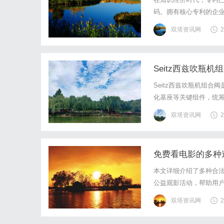
码。拥有核心专利的企
现金流，甚至在行业标
双塔资讯网
2
及技术、法律、市场等多
Seitz西兹吹瓶
Seitz西兹吹瓶机组
化基座等关键组件，统
性与运维成本。PET吹
双塔资讯网
2
块化设计与场景化优化，
免费看电影的多种
本文详细介绍了多种合
公益观影活动，帮助用
双塔资讯网
2