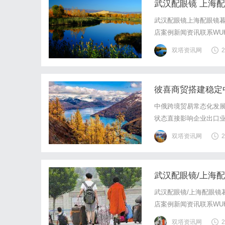
武汉配眼镜 上海
武汉配眼镜上海配眼镜暮
店案例新闻资讯联系WUHA
写字楼眼镜店直营品牌
双塔资讯网
2
基础，全场镜片40%-6
彼喜商贸搭建稳定
中俄跨境贸易常态化发
状态直接影响企业出口
针对性，运维体系不完
双塔资讯网
2
武汉配眼镜/上海
武汉配眼镜/上海配眼镜
店案例新闻资讯联系WUHA
写字楼眼镜店直营品牌
双塔资讯网
2