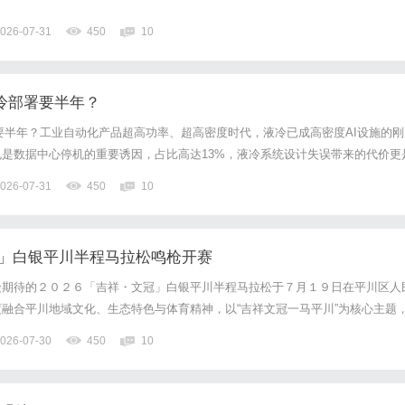
026-07-31
450
10
液冷部署要半年？
要半年？工业自动化产品超高功率、超高密度时代，液冷已成高密度AI设施的刚
是数据中心停机的重要诱因，占比高达13%，液冷系统设计失误带来的代价更
失——让液冷系统安全、快速、高效地部署落地，已成为行业共同的追求。断路
026-07-31
450
10
技术细节，打破习以为常的行业误区！施耐德电气深度栏目「冷知...
冠」白银平川半程马拉松鸣枪开赛
众期待的２０２６「吉祥・文冠」白银平川半程马拉松于７月１９日在平川区人
融合平川地域文化、生态特色与体育精神，以“吉祥文冠一马平川”为核心主题
脚步丈量城市沃土，以奔跑诠释运动热爱，在生机盎然的盛夏时节，上演一场速
026-07-30
450
10
的体育盛宴。本届赛事由甘肃省田径协会指导，白银市平川区人民政...