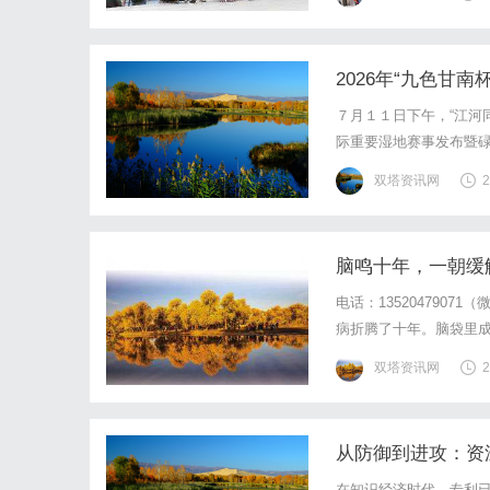
基础，全场镜片40%-6
2026年“九色甘
７月１１日下午，“江河
际重要湿地赛事发布暨
介碌曲县生态文旅资源
双塔资讯网
2
场嘉宾、旅行社代表、媒
脑鸣十年，一朝缓
电话：135204790
病折腾了十年。脑袋里成
磕没碰的，咋就响个没完
双塔资讯网
2
喝，结果肚子喝凉了，响
从防御到进攻：资
在知识经济时代，专利