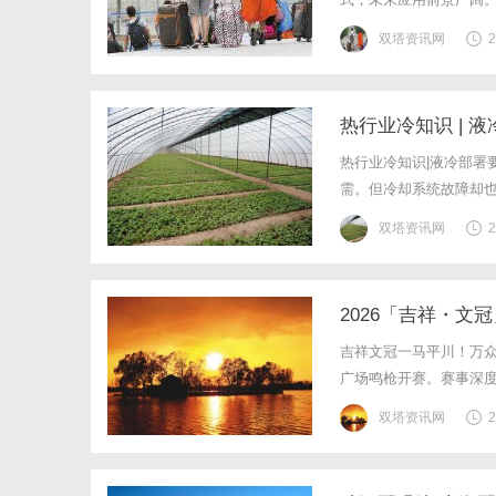
双塔资讯网
2
热行业冷知识 | 
热行业冷知识|液冷部署
需。但冷却系统故障却也
可能达到数百万元的损
双塔资讯网
2
及开关为你深挖被忽视的
2026「吉祥・文
吉祥文冠一马平川！万
广场鸣枪开赛。赛事深度
四海跑友齐聚平川，以
双塔资讯网
2
与激情、活力与人文交融