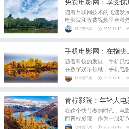
免费电影网：享受优
的时代，电视节目、综艺节
随着互联网技术的飞速发
电影院和收费视频平台虽
免费电影网，既能节省开
双塔资讯网
2025-11-19
影网通常指的是那些无需
网站或平台。这类网站汇
手机电影网：在指尖
片，涵盖了不同类型和风格
随着科技的发展，手机已
在数字娱乐领域，手机电
和丰富。无论是想在通勤
双塔资讯网
2025-11-19
经典电影，手机电影网都
是便捷性。相比于传统的
青柠影院：年轻人电
看电影。只需下载一个应用
在这个快节奏的时代，电
而青柠影院，作为一股新
吸引着越来越多的年轻观
双塔资讯网
2025-11-19