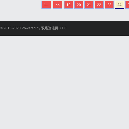
首先，手机影视的便捷性
1...
<<
19
20
21
22
23
24
量的视听盛宴。无论是在上
© 2015-2020 Powered by
双塔资讯网
X1.0