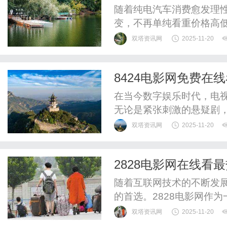
能、泊车全精通
随着纯电汽车消费愈发理性
变，不再单纯看重价格高
程中的各类难题。全新MG
双塔资讯网
2025-11-20
凭借限时补贴后9.38万
领先的智能交互系统以及
8424电影网免费
款“省心又实用”的优质车型，
影需求
在当今数字娱乐时代，电
无论是紧张刺激的悬疑剧
够带给观众无尽的乐趣和
双塔资讯网
2025-11-20
费又资源丰富的平台尤为重
火电视剧的理想选择，满
2828电影网在线看
8424电影网以其丰富的电
随着互联网技术的不断发
的首选。2828电影网作
高清的画质，吸引了大量影
双塔资讯网
2025-11-20
最热影视”这一关键词，