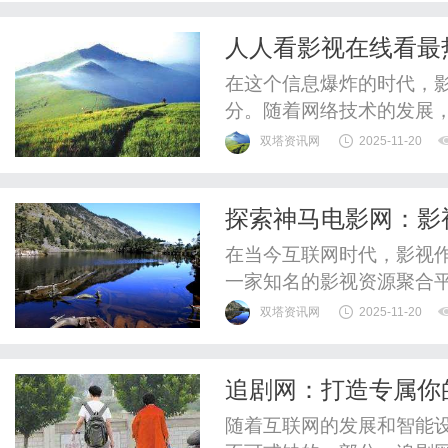
体验。首先，2828电影
人人看影视在线看最
片，还是经典的老片，都能在
在这个信息爆炸的时代，
分。随着网络技术的发展
中"人人看影视"凭借其丰
双塔资讯网
2025-11-20
迎。本文将探讨"人人看影
活的影响。首先，"人人看
探索神马电影网：影
轻松找到自己感兴趣的影视
在当今互联网时代，影视
一家知名的影视资源聚合
用户体验，迅速赢得了广
双塔资讯网
2025-11-20
力于为用户提供最新、最
影，还是经典的老片，用
追剧网：打造专属你
站界面友好，用户可以根据
随着互联网的发展和智能