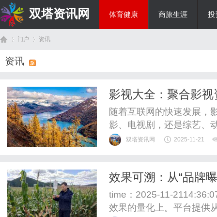
双塔资讯网
体育健康
商旅生涯
投
门户
资讯
综艺娱乐
资讯
首
›
›
影视大全：聚合影视
随着互联网的快速发展，
影、电视剧，还是综艺、
需求日益增长。在这样的背
双塔资讯网
2025-11-21
源的平台，逐渐受到广大用
是一个涵盖各种影视作品
效果可溯：从“品牌曝
内容，为用户提供一站式观
页
time：2025-11-2114
效果的量化上。平台提供