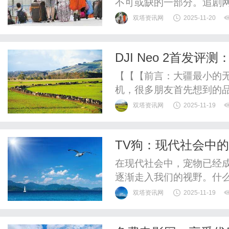
不可或缺的一部分。追剧
其丰富的内容库和便捷的
双塔资讯网
2025-11-20
先，追剧网拥有海量的影
艺节目以及动漫作品，无
DJI Neo 2首发评
都能在这里找到合适的内容
【【【前言：大疆最小的
机，很多朋友首先想到的品
代表性的无人机品牌，大
双塔资讯网
2025-11-19
拍、农业植保、物流运输
式”。同时在消费级市场，以D
TV狗：现代社会中
机，也早就成为了不少朋友钟
在现代社会中，宠物已经成
逐渐走入我们的视野。什
目中频繁出现的狗狗，或
双塔资讯网
2025-11-19
媒体和流媒体平台的兴起
符号。首先，TV狗的崛