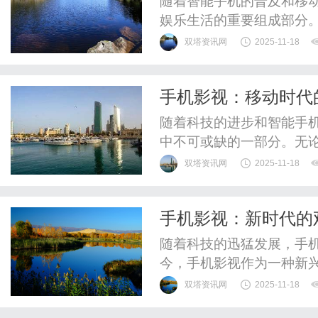
随着智能手机的普及和移
娱乐生活的重要组成部分
休闲时光，手机影视为用
双塔资讯网
2025-11-18
首先，手机影视的最大优
机大小适中，易于携带，
手机影视：移动时代
的影视剧、综艺节目或电影
随着科技的进步和智能手
中不可或缺的一部分。无
手机影视为我们带来了便
双塔资讯网
2025-11-18
仅是技术的革新，更是人
大地方便了观众。过去，
手机影视：新时代的
影和电视剧，时间和地点的
随着科技的迅猛发展，手
今，手机影视作为一种新
起，改变着我们传统的观
双塔资讯网
2025-11-18
满足了人们对文化娱乐的