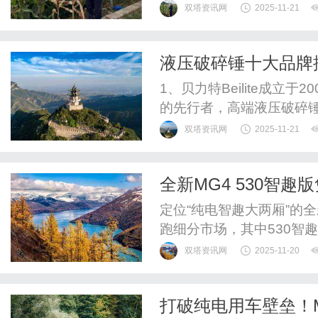
看到每个关键词、每条创意
双塔资讯网
2025-11-21
富管理公司通过百度营销
率为8%，从开户到首次成交
液压破碎锤十大品牌
元，投资回报...
1、贝力特Beilite成立
的先行者，高端液压破碎锤
个海外国家建立分公司，
双塔资讯网
2025-11-21
大锤市场中领先众多品牌。贝力
的起草者之一，是加入欧洲
全新MG4 530智
安百拓、OKADA...
定位“纯电智趣大两厢”的
跑细分市场，其中530智
限时补贴后仅9.38万元
双塔资讯网
2025-11-20
统与智能辅助驾驶配置，
用户带来全场景下的便捷
打破纯电用车壁垒！M
MG4530智趣版的核心竞争