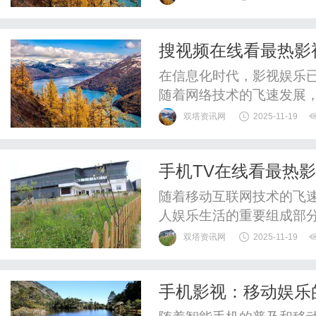
影院的环境设计，青柠影
影院以其丰富多样的片单
搜视频在线看最热影
同，青柠影院更注重影片的
在信息化时代，影视娱乐
随着网络技术的飞速发展
在使用'搜视频在线看最热
双塔资讯网
2025-11-19
最热门的影视资源，满足
改变了传统的观影方式。
手机TV在线看最热
观看影视作品，受到时间和
随着移动互联网技术的飞
人娱乐生活的重要组成部
闲时间，用户都可以通过
双塔资讯网
2025-11-19
便了观影体验。首先，手
性。传统的电视观影受限
手机影视：移动娱乐
这些限制。用户只需下载相