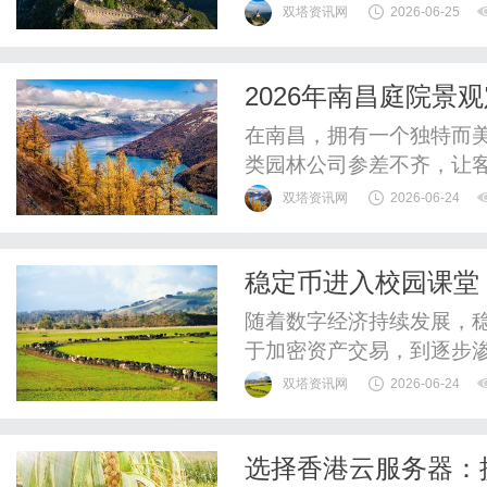
值得关注的验光眼镜店，
双塔资讯网
2026-06-25
一、重庆真视美视光中心
地区的专业连锁眼视光机
2026年南昌庭院
眼镜的传统模式，定位为市
出新高度！
在南昌，拥有一个独特而
类园林公司参差不齐，让
时感到无从下手。今天，
双塔资讯网
2026-06-24
森合园林有限公司，它能
条一体化服务，一站式解
稳定币进入校园课堂
往往会面临多个环节衔接不
随着数字经济持续发展，
于加密资产交易，到逐步
设，稳定币已经成为区块
双塔资讯网
2026-06-24
时，这一领域也开始受到
链社区讨论的重要方向。近日
选择香港云服务器：
的ETHConf2026大会，并