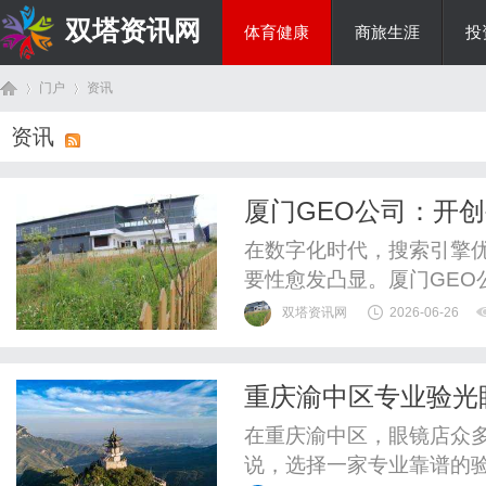
双塔资讯网
体育健康
商旅生涯
投
门户
资讯
综艺娱乐
资讯
首
›
›
厦门GEO公司：开
在数字化时代，搜索引擎优
要性愈发凸显。厦门GEO
断探索与创新，为客户提供
双塔资讯网
2026-06-26
门GEO公司的服务、技术
生成引擎优化的神秘面纱
重庆渝中区专业验光
（GEO）是一种新兴的SE
页
好？
在重庆渝中区，眼镜店众
说，选择一家专业靠谱的