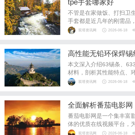
tpe手套哪家好
度。而飞时达快递国际货运作
不管是在家做饭、打扫卫生
手套都是近几年的刚需品，
用三次就破一半，拆开有
双塔资讯网
2026-06-18
出。作为前快消行业采购，
今天把选品逻辑、靠谱厂
高性能无铅环保焊锡
花冤枉钱。第一点：优先查
本文深入介绍63锡条、6
材料，剖析其性能特点、
术升级。
双塔资讯网
2026-06-18
全面解析番茄电影网
番茄电影网是一个集丰富
体的优质在线视频平台，
务。
双塔资讯网
2026-06-18