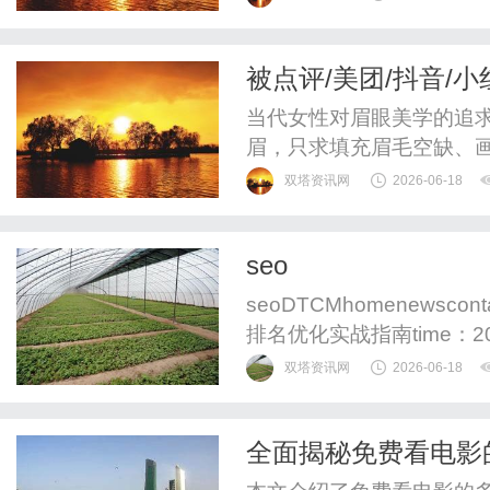
被点评/美团/抖音/
匠为什么可以大家的
当代女性对眉眼美学的追
眉，只求填充眉毛空缺、
形；而如今，越来越多人拒
双塔资讯网
2026-06-18
相、真假难辨的原生质感
素颜日常、适配个人气质
seo
体，都将半永久纹眉纳入日
seoDTCMhomenewscon
排名优化实战指南time：2
算法决定回答排序，赞同率
双塔资讯网
2026-06-18
要，反对票会显著压低排名
质内容。长尾问句挖...知
全面揭秘免费看电影