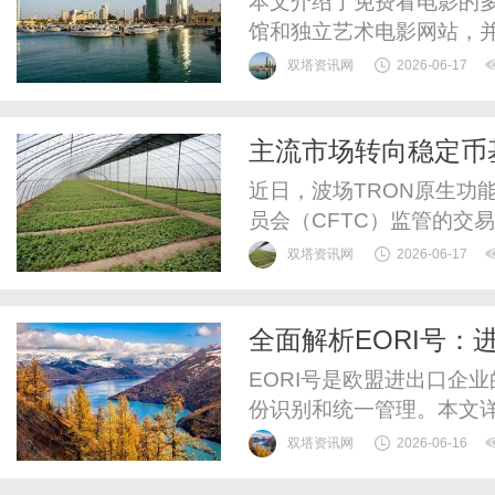
本文介绍了免费看电影的
馆和独立艺术电影网站，
验。
双塔资讯网
2026-06-17
主流市场转向稳定币
近日，波场TRON原生功
员会（CFTC）监管的交易所
作为数字资产行业的重要进
双塔资讯网
2026-06-17
合规交易渠道，也向市场
在重新认识稳定币基础设
全面解析EORI号
展重心不断演变。从关注单一
EORI号是欧盟进出口企
份识别和统一管理。本文详
双塔资讯网
2026-06-16