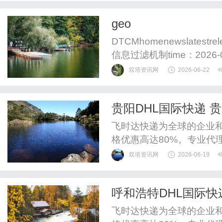
geo
DTCMhomenewslates
信息过滤机制time：2026
是否支撑完整推理链条，内
双塔资讯网
2026-06-22
失任何一层都可能被弃用。
GEO的知识图谱嵌入与搜索
贵阳DHL国际快递 贵
飞时达快递为全球的企业
格优惠高达80%。专业代理
递、UPS国际快递、EM
双塔资讯网
2026-06-19
运水陆路业务。贵阳DHL
递国际货运-DHL航空快递
呼和浩特DHL国际快递
权、在贵州省内具备独立操.
飞时达快递为全球的企业