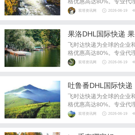
格优惠高达80%。专业代理
递、UPS国际快递、EM
双塔资讯网
2026-06-19
运水陆路业务。呼和浩特D
在全球化的浪潮下，国际
果洛DHL国际快递 果
货运-DHL航空快递正是满足
飞时达快递为全球的企业
格优惠高达80%。专业代理
递、UPS国际快递、EM
双塔资讯网
2026-06-19
运水陆路业务。果洛DHL
递国际货运-DHL航空快
吐鲁番DHL国际快递 
而是依托DHL全球航空网络.
飞时达快递为全球的企业
格优惠高达80%。专业代理
递、UPS国际快递、EM
双塔资讯网
2026-06-19
运水陆路业务。吐鲁番DH
环境中，国际物流的效率