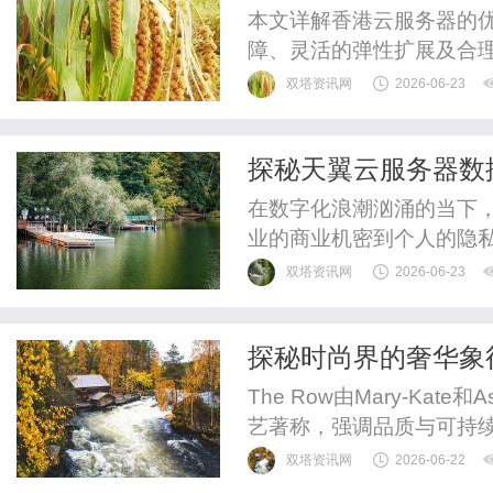
本文详解香港云服务器的
障、灵活的弹性扩展及合
双塔资讯网
2026-06-23
探秘天翼云服务器数
在数字化浪潮汹涌的当下
业的商业机密到个人的隐
储。而在这其中，云服务
双塔资讯网
2026-06-23
翼云服务器在保障数据方
下来，就让我们深入探究
探秘时尚界的奢华象征
加密存储的核心基础：密钥
The Row由Mary-Kat
艺著称，强调品质与可持
双塔资讯网
2026-06-22