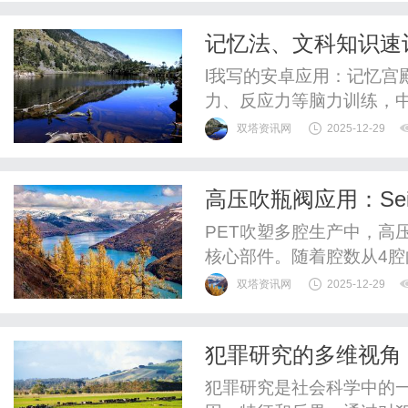
略上实现了哪些跨越？本次
记忆法、文科知识速
司，是一家IDM模式运行...
宫殿、记忆大师
l我写的安卓应用：记忆宫
力、反应力等脑力训练，
强大脑项目训练，记忆比
双塔资讯网
2025-12-29
师等知识速记（华为应用市
www.memorychina
高压吹瓶阀应用：Se
多个最强大脑选手录制的视
PET吹塑多腔生产中，高
核心部件。随着腔数从4腔
均、腔间压力偏差大、瓶型
双塔资讯网
2025-12-29
工艺的深刻理解，结合直
适配策略，实现高效稳定
犯罪研究的多维视角
多腔生产的高压吹瓶阀应用
犯罪研究是社会科学中的