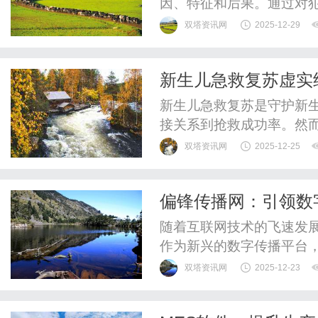
因、特征和后果。通过对
文化背景及心理因素如何
双塔资讯网
2025-12-29
维度探讨犯罪研究的重要
核心内容是理解犯罪行为
新生儿急救复苏虚实
框架，强调社会环境对个体
式
新生儿急救复苏是守护新
接关系到抢救成功率。然
会有限、风险高、场景单
双塔资讯网
2025-12-25
能力。在此背景下，新生
www.cubemagicvr
偏锋传播网：引领数
式，为急救培训注入新活力
随着互联网技术的飞速发
作为新兴的数字传播平台
术，逐渐在行业内崭露头
双塔资讯网
2025-12-23
播网的核心优势在于其精
分析和人工智能辅助，平