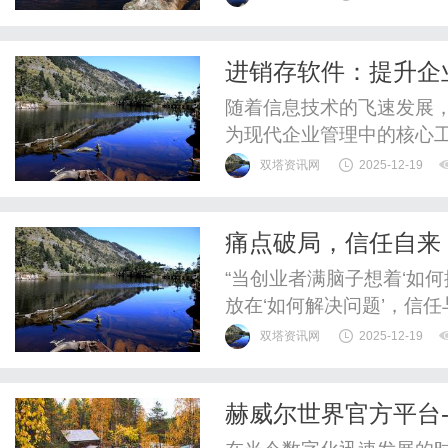
的定义、优势、使用场景
一服务。首先，支付宝代
进销存软件：提升企
机构在约定时间内自动从支
随着信息技术的飞速发展
为现代企业管理中的核心
器。本文将深入探讨进销
双塔资讯网
2025-12-19
价值。首先，进销存软件
的信息化管理系统。它能
痛点破局，信任自来
过程的精细化管理。通过进
“当创业者满脑子想着‘如
放在‘如何解决问题’，信
感悟，戳中了当下很多商业
双塔资讯网
2025-12-19
销”“概念炒作”的年代，
痛点为靶心，用精准、真诚
赫威尔世界官方平台-H
让“用户长期追随”成为康养服
品牌宣传的卓越之道